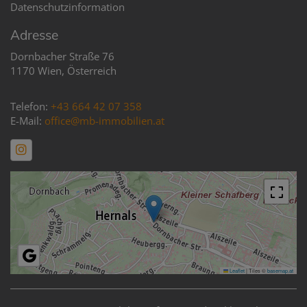
Datenschutzinformation
Adresse
Dornbacher Straße 76
1170 Wien, Österreich
Telefon:
+43 664 42 07 358
E-Mail:
office@mb-immobilien.at
Leaflet
|
Tiles ©
basemap.at