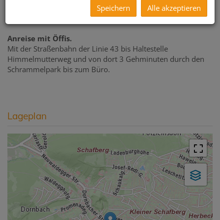
parken Sie in der Alszeile Höhe Schrammelpark.
Speichern
Alle akzeptieren
Achtung Kurzparkzone!
Anreise mit Öffis.
Mit der Straßenbahn der Linie 43 bis Haltestelle
Himmelmutterweg und von dort 3 Gehminuten durch den
Schrammelpark bis zum Büro.
Lageplan