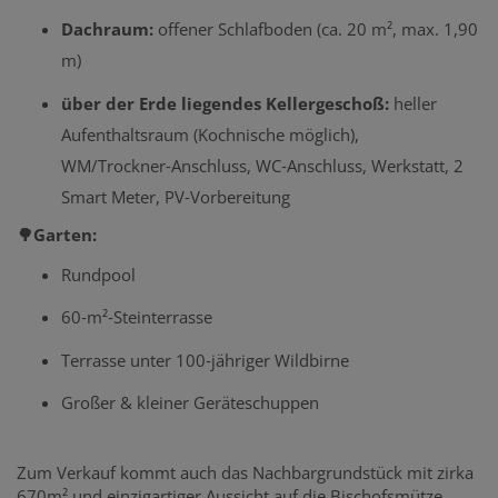
Dachraum:
offener Schlafboden (ca. 20 m², max. 1,90
m)
über der Erde liegendes Kellergeschoß:
heller
Aufenthaltsraum (Kochnische möglich),
WM/Trockner‑Anschluss, WC‑Anschluss, Werkstatt, 2
Smart Meter, PV‑Vorbereitung
🌳Garten:
Rundpool
60‑m²‑Steinterrasse
Terrasse unter 100‑jähriger Wildbirne
Großer & kleiner Geräteschuppen
Zum Verkauf kommt auch das Nachbargrundstück mit zirka
670m² und einzigartiger Aussicht auf die Bischofsmütze