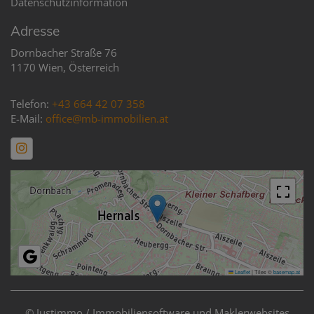
Datenschutzinformation
Adresse
Dornbacher Straße 76
1170 Wien, Österreich
Telefon:
+43 664 42 07 358
E-Mail:
office@mb-immobilien.at
Leaflet
|
Tiles ©
basemap.at
©
Justimmo / Immobiliensoftware und Maklerwebsites