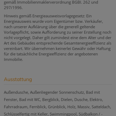
gemäß Immobilienmaklerverordnung BGBI. 262 und
297/1996.
Hinweis gemäß Energieausweisvorlagegesetz: Ein
Energieausweis wurde vom Eigentümer bzw. Verkäufer,
nach unserer Aufklärung über die generell geltende
Vorlagepflicht, sowie Aufforderung zu seiner Erstellung noch
nicht vorgelegt. Daher gilt zumindest eine dem Alter und der
Art des Gebäudes entsprechende Gesamtenergieeffizienz als
vereinbart. Wir übernehmen keinerlei Gewähr oder Haftung
für die tatsächliche Energieeffizienz der angebotenen
Immobilie.
Ausstattung
Außendusche
Außenliegender Sonnenschutz
Bad mit
Fenster
Bad mit WC
Bergblick
Dielen
Dusche
Elektro
Fahrradraum
Fernblick
Grünblick
Holz
Massiv
Satteldach
Schlüsselfertig mit Keller
Swimmingpool
Südbalkon / -