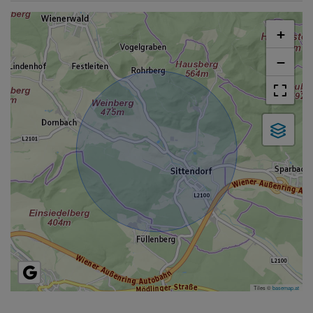
+
−
Tiles ©
basemap.at