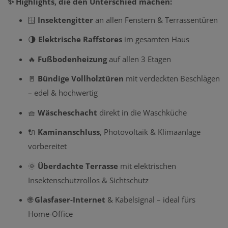
✨ Highlights, die den Unterschied machen:
🪟
Insektengitter
an allen Fenstern & Terrassentüren
🌗
Elektrische Raffstores
im gesamten Haus
🔥
Fußbodenheizung
auf allen 3 Etagen
🚪
Bündige Vollholztüren
mit verdeckten Beschlägen
– edel & hochwertig
🧺
Wäscheschacht
direkt in die Waschküche
🔌
Kaminanschluss
, Photovoltaik & Klimaanlage
vorbereitet
🌞
Überdachte Terrasse
mit elektrischen
Insektenschutzrollos & Sichtschutz
🌐
Glasfaser-Internet
& Kabelsignal – ideal fürs
Home-Office