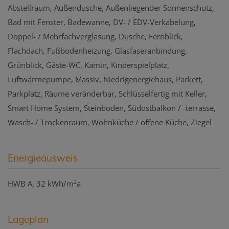
Abstellraum
Außendusche
Außenliegender Sonnenschutz
Bad mit Fenster
Badewanne
DV- / EDV-Verkabelung
Doppel- / Mehrfachverglasung
Dusche
Fernblick
Flachdach
Fußbodenheizung
Glasfaseranbindung
Grünblick
Gäste-WC
Kamin
Kinderspielplatz
Luftwärmepumpe
Massiv
Niedrigenergiehaus
Parkett
Parkplatz
Räume veränderbar
Schlüsselfertig mit Keller
Smart Home System
Steinboden
Südostbalkon / -terrasse
Wasch- / Trockenraum
Wohnküche / offene Küche
Ziegel
Energieausweis
2
HWB
A, 32 kWh/m
a
Lageplan