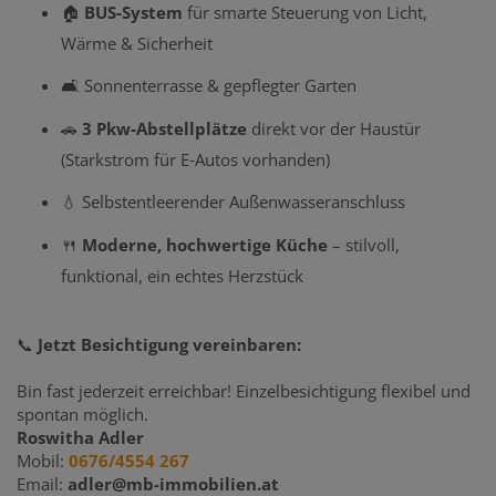
🏠
BUS‑System
für smarte Steuerung von Licht,
Wärme & Sicherheit
🛋️ Sonnenterrasse & gepflegter Garten
🚗
3 Pkw‑Abstellplätze
direkt vor der Haustür
(Starkstrom für E‑Autos vorhanden)
💧 Selbstentleerender Außenwasseranschluss
🍴
Moderne, hochwertige Küche
– stilvoll,
funktional, ein echtes Herzstück
📞
Jetzt Besichtigung vereinbaren:
Bin fast jederzeit erreichbar! Einzelbesichtigung flexibel und
spontan möglich.
Roswitha Adler
Mobil:
0676/4554 267
Email:
adler@mb-immobilien.at